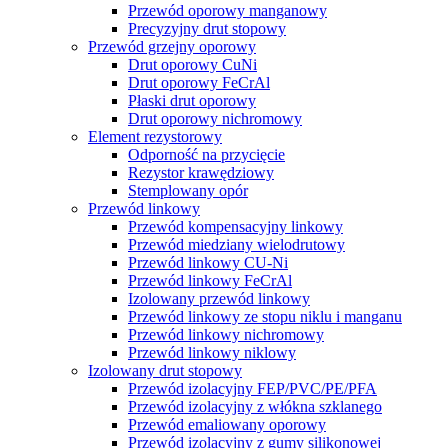
Przewód oporowy manganowy
Precyzyjny drut stopowy
Przewód grzejny oporowy
Drut oporowy CuNi
Drut oporowy FeCrAl
Płaski drut oporowy
Drut oporowy nichromowy
Element rezystorowy
Odporność na przycięcie
Rezystor krawędziowy
Stemplowany opór
Przewód linkowy
Przewód kompensacyjny linkowy
Przewód miedziany wielodrutowy
Przewód linkowy CU-Ni
Przewód linkowy FeCrAl
Izolowany przewód linkowy
Przewód linkowy ze stopu niklu i manganu
Przewód linkowy nichromowy
Przewód linkowy niklowy
Izolowany drut stopowy
Przewód izolacyjny FEP/PVC/PE/PFA
Przewód izolacyjny z włókna szklanego
Przewód emaliowany oporowy
Przewód izolacyjny z gumy silikonowej