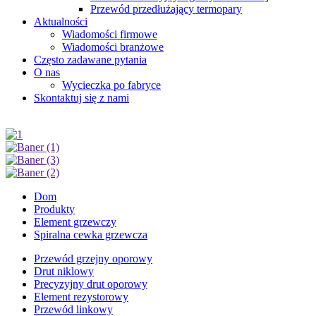
Przewód przedłużający termopary
Aktualności
Wiadomości firmowe
Wiadomości branżowe
Często zadawane pytania
O nas
Wycieczka po fabryce
Skontaktuj się z nami
Dom
Produkty
Element grzewczy
Spiralna cewka grzewcza
Przewód grzejny oporowy
Drut niklowy
Precyzyjny drut oporowy
Element rezystorowy
Przewód linkowy