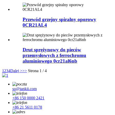
Przewód grzejny spiralny oporowy
0CR21AL4
Drut sprężynowy do pieców
przemysłowych z ferrochromu
aluminiowego 0cr21al6nb
1
2
3
4
Dalej >
>>
Strona 1 / 4
so@tankii.com
+86 150 0000 2421
+86 21 5611 0178