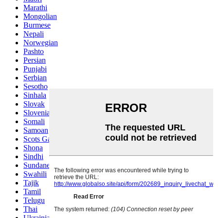
Marathi
Mongolian
Burmese
Nepali
Norwegian
Pashto
Persian
Punjabi
Serbian
Sesotho
Sinhala
Slovak
Slovenian
Somali
Samoan
Scots Gaelic
Shona
Sindhi
Sundanese
Swahili
Tajik
Tamil
Telugu
Thai
Ukrainian