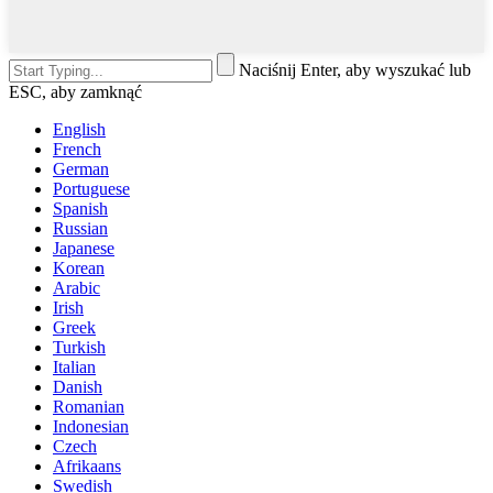
Naciśnij Enter, aby wyszukać lub
ESC, aby zamknąć
English
French
German
Portuguese
Spanish
Russian
Japanese
Korean
Arabic
Irish
Greek
Turkish
Italian
Danish
Romanian
Indonesian
Czech
Afrikaans
Swedish