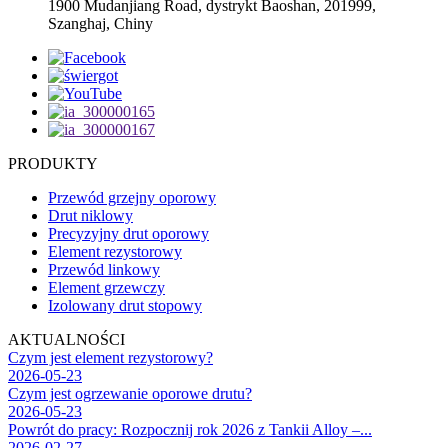
1900 Mudanjiang Road, dystrykt Baoshan, 201999,
Szanghaj, Chiny
PRODUKTY
Przewód grzejny oporowy
Drut niklowy
Precyzyjny drut oporowy
Element rezystorowy
Przewód linkowy
Element grzewczy
Izolowany drut stopowy
AKTUALNOŚCI
Czym jest element rezystorowy?
2026-05-23
Czym jest ogrzewanie oporowe drutu?
2026-05-23
Powrót do pracy: Rozpocznij rok 2026 z Tankii Alloy –...
2026-02-27