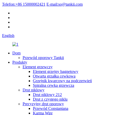
Telefon:
+86 15000002421
E-mail:
so@tankii.com
English
Dom
Przewód oporowy Tankii
Produkty
Element grzewczy
Element grzejny bagnetowy
Otwarta grzałka cewkowa
Grzejnik kwarcowy na podczerwień
Spiralna cewka grzewcza
Drut niklowy
Drut niklowy 212
Drut z czystego niklu
Precyzyjny drut oporowy
Przewód Constantana
Karma Wire